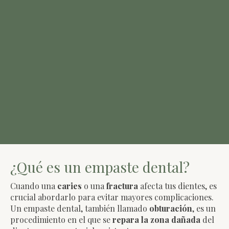
¿Qué es un empaste dental?
Cuando una
caries
o una
fractura
afecta tus dientes, es
crucial abordarlo para evitar mayores complicaciones.
Un empaste dental, también llamado
obturación
, es un
procedimiento en el que se
repara la zona dañada
del