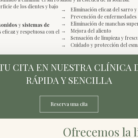
ficie de los dientes y bajo
Eliminación eficaz del sarro y
Prevención de enfermedades d
Eliminación de manchas super
asonidos
y
sistemas de
Mejora del aliento
 eficaz y respetuosa con el
Sensación de limpieza y fresc
Cuidado y protección del esm
TU CITA EN NUESTRA CLÍNICA
RÁPIDA Y SENCILLA
Reserva una cita
Ofrecemos la 