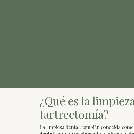
¿Qué es la limpiez
tartrectomía?
La limpieza dental, también conocida com
dental
, es un procedimiento profesional de