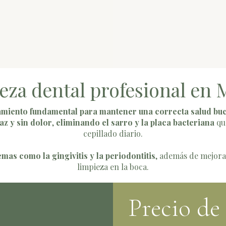
eza dental profesional en 
amiento fundamental para mantener una correcta salud bu
az y sin dolor
,
eliminando el sarro y la placa bacteriana
que
cepillado diario.
mas como la gingivitis y la periodontitis
, además de mejorar
limpieza en la boca.
Precio de 