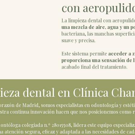
con aeropulid
La limpieza dental con aeropulid
una mezcla de aire, agua y un p
bacteriana, las manchas superfici
suave y precisa.
Este sistema permite
acceder a z
proporciona una sensación de 
acabado final del tratamiento.
eza dental en Clínica Ch
razón de Madrid, somos especialistas en odontología y estétic
stra continua innovación hacen que nos posicionemos como re
tóloga colegiada n.º 28015508, lidera este equipo especializ
a atención segura, eficaz y adaptada a las necesidades de cad