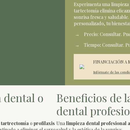
Experimenta una limpieza 
tartectomía elimina eficaz
sonrisa fresca y saludable
personalizado, tu bienesta
Precio: Consultar. Pu
Tiempo
:
Consultar. Pu
FINANCIACIÓN A 
Infórmate de las condi
a dental o
Beneficios de l
dental profesi
o
tartrectomía
o
profilaxis
Una
limpieza dental profesional 
stinado a eliminar el sarro
salud y la estética de la sonrisa: